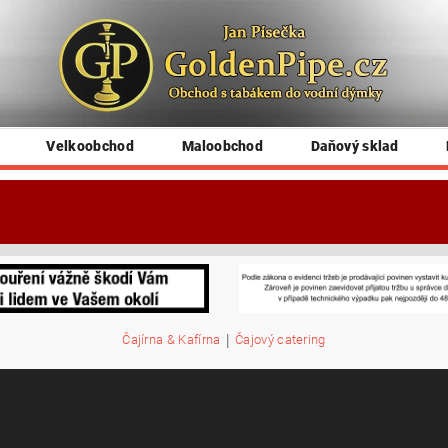
Velkoobchod
Maloobchod
Daňový sklad
|
Čajírna & Kafírna
Čajový catering