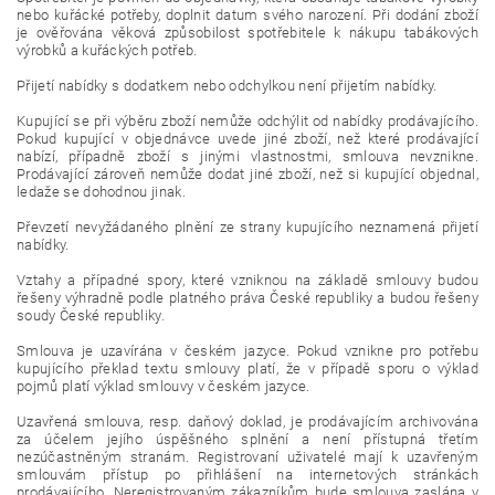
nebo kuřácké potřeby, doplnit datum svého narození. Při dodání zboží
je ověřována věková způsobilost spotřebitele k nákupu tabákových
výrobků a kuřáckých potřeb.
Přijetí nabídky s dodatkem nebo odchylkou není přijetím nabídky.
Kupující se při výběru zboží nemůže odchýlit od nabídky prodávajícího.
Pokud kupující v objednávce uvede jiné zboží, než které prodávající
nabízí, případně zboží s jinými vlastnostmi, smlouva nevznikne.
Prodávající zároveň nemůže dodat jiné zboží, než si kupující objednal,
ledaže se dohodnou jinak.
Převzetí nevyžádaného plnění ze strany kupujícího neznamená přijetí
nabídky.
Vztahy a případné spory, které vzniknou na základě smlouvy budou
řešeny výhradně podle platného práva České republiky a budou řešeny
soudy České republiky.
Smlouva je uzavírána v českém jazyce. Pokud vznikne pro potřebu
kupujícího překlad textu smlouvy platí, že v případě sporu o výklad
pojmů platí výklad smlouvy v českém jazyce.
Uzavřená smlouva, resp. daňový doklad, je prodávajícím archivována
za účelem jejího úspěšného splnění a není přístupná třetím
nezúčastněným stranám. Registrovaní uživatelé mají k uzavřeným
smlouvám přístup po přihlášení na internetových stránkách
prodávajícího. Neregistrovaným zákazníkům bude smlouva zaslána v