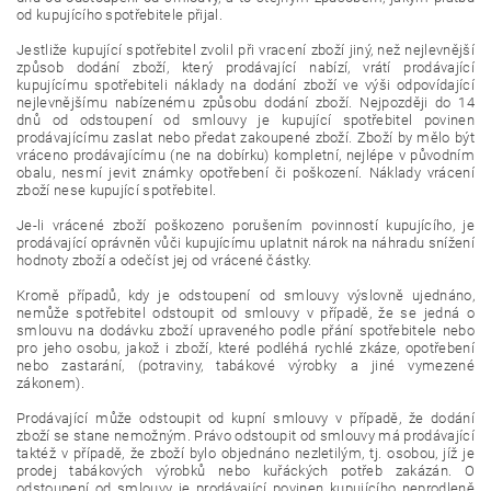
od kupujícího spotřebitele přijal.
Jestliže kupující spotřebitel zvolil při vracení zboží jiný, než nejlevnější
způsob dodání zboží, který prodávající nabízí, vrátí prodávající
kupujícímu spotřebiteli náklady na dodání zboží ve výši odpovídající
nejlevnějšímu nabízenému způsobu dodání zboží. Nejpozději do 14
dnů od odstoupení od smlouvy je kupující spotřebitel povinen
prodávajícímu zaslat nebo předat zakoupené zboží. Zboží by mělo být
vráceno prodávajícímu (ne na dobírku) kompletní, nejlépe v původním
obalu, nesmí jevit známky opotřebení či poškození. Náklady vrácení
zboží nese kupující spotřebitel.
Je-li vrácené zboží poškozeno porušením povinností kupujícího, je
prodávající oprávněn vůči kupujícímu uplatnit nárok na náhradu snížení
hodnoty zboží a odečíst jej od vrácené částky.
Kromě případů, kdy je odstoupení od smlouvy výslovně ujednáno,
nemůže spotřebitel odstoupit od smlouvy v případě, že se jedná o
smlouvu na dodávku zboží upraveného podle přání spotřebitele nebo
pro jeho osobu, jakož i zboží, které podléhá rychlé zkáze, opotřebení
nebo zastarání, (potraviny, tabákové výrobky a jiné vymezené
zákonem).
Prodávající může odstoupit od kupní smlouvy v případě, že dodání
zboží se stane nemožným. Právo odstoupit od smlouvy má prodávající
taktéž v případě, že zboží bylo objednáno nezletilým, tj. osobou, jíž je
prodej tabákových výrobků nebo kuřáckých potřeb zakázán. O
odstoupení od smlouvy je prodávající povinen kupujícího neprodleně