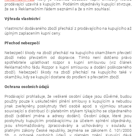
prodávající uzavírá s kupujícím. Podáním objednávky kupující stvrzuje,
že se s Reklamačním řádem seznámil a že s ním souhlasí.
Výhrada vlastnictví
Vlastnictví dodávaného zboží přechází z prodávajícího na kupujícího až
úplným zaplacením kupní ceny.
Přechod nebezpečí
Nebezpečí škody na zboží přechází na kupujícího okamžikem převzetí
zboží nebo převzetím od dopravce. Tímto není dotčeno právo
spotřebitele uplatňovat rozpor s kupní smlouvou (viz článek
Reklamačního řádu Rozpor s kupní smlouvou a dodání poškozeného
zboží). Nebezpečí škody na zboží přechází na kupujícího také v
okamžiku, kdy se kupující dostane do prodlení s převzetím zboží.
Ochrana osobních údajů
Prodávající prohlašuje, že veškeré osobní údaje jsou důvěrné, budou
použity pouze k uskutečnění plnění smlouvy s kupujícím a nebudou
jinak zveřejněny, poskytnuty třetí osobě apod. s výjimkou situace
související s distribucí či platebním stykem týkajícího se objednaného
zboží (sdělení jména a adresy dodání). Osobní údaje, které jsou
poskytnuty kupujícím prodávajícímu za účelem splnění objednávky,
jsou shromažďovány, zpracovávány a uchovávány v souladu s
platnými zákony České republiky, zejména se zákonem č. 101/2000
Sb., o ochraně osobních údajů, v platném znění. Kupující dává