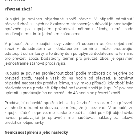
Převzetí zboží
Kupující je povinen objednané zboží převzít. V případě odmítnutí
převzetí zboží z jiných než zákonem stanovených důvodů je prodávající
oprávněn po kupujícím požadovat náhradu škody, která bude
prodávajícímu tímto jednáním způsobena.
V případě, že si kupující nevyzvedne při osobním odběru objednané
zboží v dohodnutém ani dodatečném termínu, může prodávající
odstoupit od smlouvy, a to druhý den po uplynutí dodatečného termínu
pro převzetí zboží. Dodatečný termín pro převzetí zboží je oprávněn
jednostranně stanovit prodávající.
Kupující je povinen prohlédnout zboží podle možností co nejdříve po
převzetí zboží, nejdéle však do 48 hodin od převzetí, a oznámit
případné nedostatky prodávajícímu, s výjimkou případů, kdy zboží bylo
předvedeno na prodejně. Případné poškození zboží je kupující povinen
uplatnit u prodávajícího nejpozději do 48 hodin od převzetí zboží.
Prodávající odpovídá spotřebiteli za to, že zboží je v okamžiku převzetí
ve shodě s kupní smlouvou, zejména, že je bez vad. V případě, že
kupující řádně nepřevezme zaslané zboží a učiní později objednávku
novou, prodávající je oprávněn mu naúčtovat náklady za takové
předchozí objednávky.
Nemožnost plnění a jeho následky