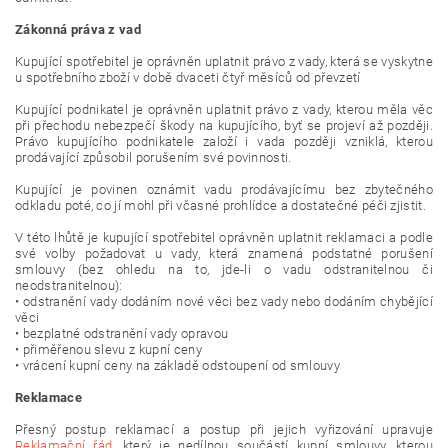
Zákonná práva z vad
Kupující spotřebitel je oprávněn uplatnit právo z vady, která se vyskytne
u spotřebního zboží v době dvaceti čtyř měsíců od převzetí
Kupující podnikatel je oprávněn uplatnit právo z vady, kterou měla věc
při přechodu nebezpečí škody na kupujícího, byť se projeví až později.
Právo kupujícího podnikatele založí i vada později vzniklá, kterou
prodávající způsobil porušením své povinnosti.
Kupující je povinen oznámit vadu prodávajícímu bez zbytečného
odkladu poté, co jí mohl při včasné prohlídce a dostatečné péči zjistit.
V této lhůtě je kupující spotřebitel oprávněn uplatnit reklamaci a podle
své volby požadovat u vady, která znamená podstatné porušení
smlouvy (bez ohledu na to, jde-li o vadu odstranitelnou či
neodstranitelnou):
• odstranění vady dodáním nové věci bez vady nebo dodáním chybějící
věci
• bezplatné odstranění vady opravou
• přiměřenou slevu z kupní ceny
• vrácení kupní ceny na základě odstoupení od smlouvy
Reklamace
Přesný postup reklamací a postup při jejich vyřizování upravuje
Reklamační řád
, který je nedílnou součástí kupní smlouvy, kterou