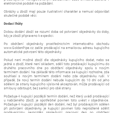
elektronické podobě na požádání.
Obrázky u zboží mají pouze ilustrativní charakter a nemusí odpovídat
skutečné podobě věci.
Dodací lhůty
Dobou dodání zboží se rozumí doba od potvrzení objednávky do doby,
kdy je zboží připraveno k expedici.
Po obdržení objednávky prostřednictvím internetového obchodu
www.GoldenPipe.cz zašle prodávající na emailovou adresu kupujícího
automatické potvrzení této objednávky.
Pokud není možné zboží dle objednávky kupujícího dodat, nebo se
jedná o zboží, které není skladem, sdělí toto prodávající kupujícímu do
druhého pracovního dne po obdržení objednávky spolu s novým
termínem dodání. Na základě této informace se kupující rozhodne, zda
souhlasí s novým termínem dodání nebo zda objednávku ruší. V
případě, že nový termín dodání nebude kupujícím do 10 dní od jeho
sdělení ze strany kupujícího výslovně akceptován, může prodávající od
smlouvy odstoupit, bez sankcí pro obě strany.
Požaduje-li kupující pozdější termín dodání, než který uvádí prodávající
u nabízeného zboží, je spotřebitel povinen toto uvést v objednávce.
Požaduje-li kupující pozdější den dodání, než byl prodávajícím sdělen
při potvrzení objednávky, je kupující povinen toto neprodleně sdělit
prodávajícímu nejpozději následující pracovní den po obdržení