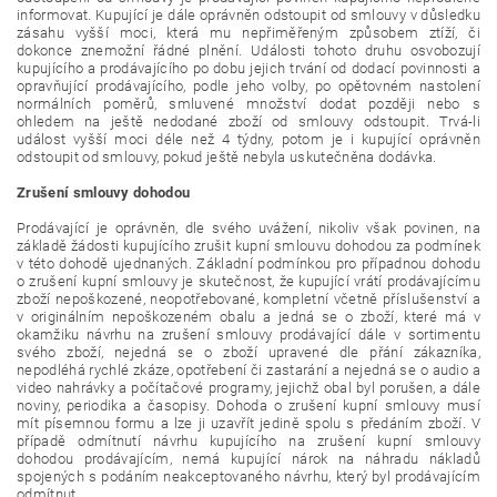
informovat. Kupující je dále oprávněn odstoupit od smlouvy v důsledku
zásahu vyšší moci, která mu nepřiměřeným způsobem ztíží, či
dokonce znemožní řádné plnění. Události tohoto druhu osvobozují
kupujícího a prodávajícího po dobu jejich trvání od dodací povinnosti a
opravňující prodávajícího, podle jeho volby, po opětovném nastolení
normálních poměrů, smluvené množství dodat později nebo s
ohledem na ještě nedodané zboží od smlouvy odstoupit. Trvá-li
událost vyšší moci déle než 4 týdny, potom je i kupující oprávněn
odstoupit od smlouvy, pokud ještě nebyla uskutečněna dodávka.
Zrušení smlouvy dohodou
Prodávající je oprávněn, dle svého uvážení, nikoliv však povinen, na
základě žádosti kupujícího zrušit kupní smlouvu dohodou za podmínek
v této dohodě ujednaných. Základní podmínkou pro případnou dohodu
o zrušení kupní smlouvy je skutečnost, že kupující vrátí prodávajícímu
zboží nepoškozené, neopotřebované, kompletní včetně příslušenství a
v originálním nepoškozeném obalu a jedná se o zboží, které má v
okamžiku návrhu na zrušení smlouvy prodávající dále v sortimentu
svého zboží, nejedná se o zboží upravené dle přání zákazníka,
nepodléhá rychlé zkáze, opotřebení či zastarání a nejedná se o audio a
video nahrávky a počítačové programy, jejichž obal byl porušen, a dále
noviny, periodika a časopisy. Dohoda o zrušení kupní smlouvy musí
mít písemnou formu a lze ji uzavřít jedině spolu s předáním zboží. V
případě odmítnutí návrhu kupujícího na zrušení kupní smlouvy
dohodou prodávajícím, nemá kupující nárok na náhradu nákladů
spojených s podáním neakceptovaného návrhu, který byl prodávajícím
odmítnut.