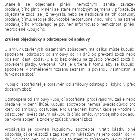
Stane–li se objednané plnění nemožným, zaniká závazek
prodávajícího plnit. Plnění se stane nemožným zejména v případě, že
objednané zboží se již nevyrábí, nebo se nedodává na trh dostupný
prodávajícímu, nebo je dlouhodobě nedostupné vinou nikoliv na straně
prodávajícího. Prodávající je povinen informovat o nemožnosti plnění
neprodleně kupujícího.
Zrušení objednávky a odstoupení od smlouvy
U smluv uzavřených distančním způsobem (na dálku) může kupující
spotřebitel odstoupit od smlouvy do 14 dnů od převzetí zboží nebo
poslední části dodávky, a to bez ohledu na způsob převzetí zboží či
provedení platby. Uvedená lhůta je určena k tomu, aby se kupující
spotřebitel v přiměřeném rozsahu seznámil s povahou, vlastnostmi a
funkčností zboží.
Kupující spotřebitel je oprávněn od smlouvy odstoupit i kdykoliv před
dodáním zboží.
Odstoupení od smlouvy kupující spotřebitel prodávajícímu zašle nebo
předá ve 14 denní lhůtě. Kupující spotřebitel nemusí uvádět důvod, pro
který od smlouvy odstupuje. Pro usnadnění komunikace je vhodné v
odstoupení uvést datum nákupu či číslo smlouvy/prodejního dokladu,
bankovní spojení a zvolený způsob vrácení zboží.
Prodávající je povinen kupujícímu spotřebiteli vrátit částku plně
odpovídající ceně zboží a zaplaceným nákladům na jeho dodání do 14
dnů od odstoupení od smlouvy, a to stejným způsobem, jakým platbu