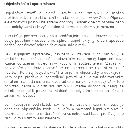
Objednávání a kupní smlouva
Objednávat zboží a platně uzavřít kupní smlouvu je možno
prostřednictvím elektronického obchodu na www.GoldenPipe.cz,
elektronickou poštou na adrese obchod@GoldenPipe.cz, osobně nebo
telefonicky. Jakákoliv výše zmíněná forma objednávky je závazná.
Kupující je povinen poskytnout prodávajícímu v objednávce nezbytné
údaje potřebné k úspěšnému splnění objednávky (tj. určení způsobu
dodání, doručovací adresa, fakturační údaje atd.).
Je-li kupujícím spotřebitel, návrhem k uzavření kupní smlouvy je
umístění nabízeného zboží prodávajícím na stránky, kupní smlouva
vzniká doručením objednávky kupujícím spotřebitelem (Závazným
potvrzením objednávky vytvořené na internetu se rozumí stisknutí
tlačítka „Potvrzuji objednávku“.) a přijetím objednávky prodávajícím.
Toto přijetí prodávající neprodleně potvrdí kupujícímu informativním
emailem na zadanou emailovou adresu, na vznik smlouvy však toto
potvrzení nemá vliv. Vzniklou smlouvu (včetně dohodnuté ceny) lze
měnit nebo rušit pouze na základě dohody stran nebo na základě
zákonných důvodů.
Je-li kupujícím podnikatel, návrhem na uzavření kupní smlouvy je
odeslaná objednávka zboží kupujícím a samotná kupní smlouva je
uzavřena momentem doručení závazného souhlasu prodávajícího
kupujícímu s tímto jeho návrhem.
Spotřebitel je povinen do objednávky, která obsahuje tabákové výrobky