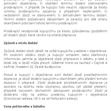
potvrzení objednávky, či obdržení termínu dodání stanoveného
prodávajícím. V případě, že kupující toto neučiní, odpovídá za škodu
vzniklou prodávajícímu spojenou s případným nepřevzetím, či
nedodáním zboží ve stanoveném, či dohodnutém termínu dodání.
Termín dodání požadovaný zákazníkem je závazný pro obě strany
okamžikem potvrzení tohoto termínu prodávajícím.
Prodávající neodpovídá kupujícímu za škodu způsobenou zpožděním
při dodání zboží, které vzniklo na straně přepravce.
Způsob a místo dodání
Způsob dodání zboží záleží na volbě kupujícího uvedené v objednávce.
Při osobním odběru zboží je kupující emailem nebo telefonicky
informován, jakmile je objednané zboží připraveno k odběru, a také o
době, kdy si zboží může převzít. Odběrné místo se nachází v Čajírně &
Kafírně, Hradební 32, České Budějovice.
Pokud si kupující v objednávce zvolí dodání zboží prostřednictvím
dopravce, je zboží dodáno kupujícímu okamžikem jeho předání tomuto
dopravci k přepravě. Zboží dodávané prostřednictvím dopravce je
zasíláno na dobírku nebo obyčejnou zásilkou (při platbě předem),
případně rozvozem obchodním zástupcem prodávajícího. Zboží je
dodáváno vždy na adresu uvedenou kupujícím v objednávce
(Doručovací adresa, liší-li se od Fakturační adresy).
Cena poštovného a balného