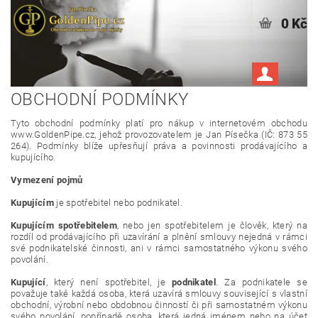
0 Kč
OBCHODNÍ PODMÍNKY
Tyto obchodní podmínky platí pro nákup v internetovém obchodu
www.GoldenPipe.cz, jehož provozovatelem je Jan Písečka (IČ: 873 55
264). Podmínky blíže upřesňují práva a povinnosti prodávajícího a
kupujícího.
Vymezení pojmů
Kupujícím
je spotřebitel nebo podnikatel.
Kupujícím spotřebitelem
, nebo jen spotřebitelem je člověk, který na
rozdíl od prodávajícího při uzavírání a plnění smlouvy nejedná v rámci
své podnikatelské činnosti, ani v rámci samostatného výkonu svého
povolání.
Kupující
, který není spotřebitel, je
podnikatel
. Za podnikatele se
považuje také každá osoba, která uzavírá smlouvy související s vlastní
obchodní, výrobní nebo obdobnou činností či při samostatném výkonu
svého povolání, popřípadě osoba, která jedná jménem nebo na účet