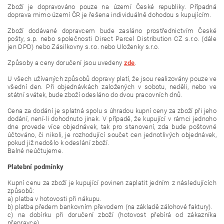
Zboží je dopravováno pouze na území České republiky. Případná
doprava mimo území ČR je řešena individuálně dohodou s kupujícím.
Zboží dodávané dopravcem bude zasláno prostřednictvím České
pošty, s.p. nebo společnosti Direct Parcel Distribution CZ s.r.o. (dále
jen DPD) nebo Zásilkovny s.r.o. nebo Uloženky s.r.o.
Způsoby a ceny doručení jsou uvedeny
zde
.
U všech užívaných způsobů dopravy platí, že jsou realizovány pouze ve
všední den. Při objednávkách založených v sobotu, neděli, nebo ve
státní svátek, bude zboží odesláno do dvou pracovních dnů.
Cena za dodání je splatná spolu s úhradou kupní ceny za zboží při jeho
dodání, není-li dohodnuto jinak. V případě, že kupující v rámci jednoho
dne provede více objednávek, tak pro stanovení, zda bude poštovné
účtováno, či nikoli, je rozhodující součet cen jednotlivých objednávek,
pokud již nedošlo k odeslání zboží.
Balné neúčtujeme.
Platební podmínky
Kupní cenu za zboží je kupující povinen zaplatit jedním z následujících
způsobů:
a) platba v hotovosti při nákupu.
b) platba předem bankovním převodem (na základě zálohové faktury).
c) na dobírku při doručení zboží (hotovost přebírá od zákazníka
přepravce).