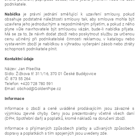
podnikatele.
Nabídka
je právní jednání směřující k uzavření smlouvy, pokud
obsahuje podstatné náležitosti smlouvy tak, aby smlouva mohla být
uzavřena jeho jednoduchým a nepodmíněným přijetím, a pokud z něho
plyne vůle navrhovatele být smlouvou vázán, bude-li nabídka přijata.
Má se za to, že návrh dodat zboží nebo poskytnout službu za určenou
cenu učiněný při podnikatelské činnosti reklamou, v katalogu nebo
vystavením zboží je nabídkou s výhradou vyčerpání zásob nebo ztráty
schopnosti podnikatele plnit.
Kontaktní údaje
Název: Jan Písečka
Sídlo: Žižkova tř. 311/16, 370 01 České Budějovice
IČ: 873 55 264
Telefon: +420 728 780 591
Email: obchod@GoldenPipe.cz
Informace
Informace o zboží a ceně uváděné prodávajícím jsou závazné s
výjimkou zjevné chyby. Ceny jsou prezentovány včetně všech daní
(DPH, Spotřební daň) a poplatků, kromě nákladů na doručení zboží.
Informace o přijímaných způsobech platby a užívaných způsobech
dopravy a poplatkách s tím spojených jsou uvedeny zde.