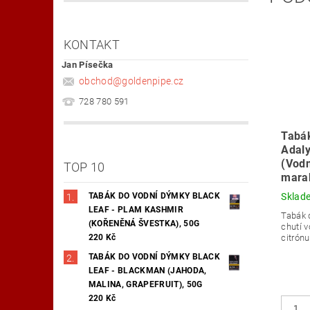
KONTAKT
Jan Písečka
obchod
@
goldenpipe.cz
728 780 591
Tabá
Adaly
(Vodn
TOP 10
marak
Sklad
TABÁK DO VODNÍ DÝMKY BLACK
LEAF - PLAM KASHMIR
Tabák 
(KOŘENĚNÁ ŠVESTKA), 50G
chutí 
citrón
220 Kč
TABÁK DO VODNÍ DÝMKY BLACK
LEAF - BLACKMAN (JAHODA,
MALINA, GRAPEFRUIT), 50G
220 Kč