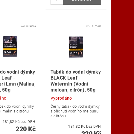
Kód:
BL50009
Kód:
BL50011
do vodní dýmky
Tabák do vodní dýmky
Leaf -
BLACK Leaf -
ri Lmn (Malina,
Watermln (Vodní
, 50g
meloun, citrón), 50g
áno
Vyprodáno
bák do vodní dýmky
Černý tabák do vodní dýmky
tí malin a citrónu
s příchutí vodního melounu
a citrónu
181,82 Kč bez DPH
181,82 Kč bez DPH
220 Kč
220 Kč