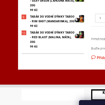
- SEXY GREEN (LAHODNÁ MÁTA),
20G
99 Kč
TABÁK DO VODNÍ DÝMKY TABOO
- RIM SHOT (MANDARINKA), 20G
99 Kč
TABÁK DO VODNÍ DÝMKY TABOO
- RED BLAST (MALINA, MÁTA),
Hmotnos
20G
99 Kč
Buďte prvn
Přid