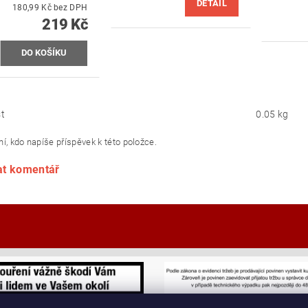
DETAIL
180,99 Kč bez DPH
219 Kč
t
0.05 kg
í, kdo napíše příspěvek k této položce.
at komentář