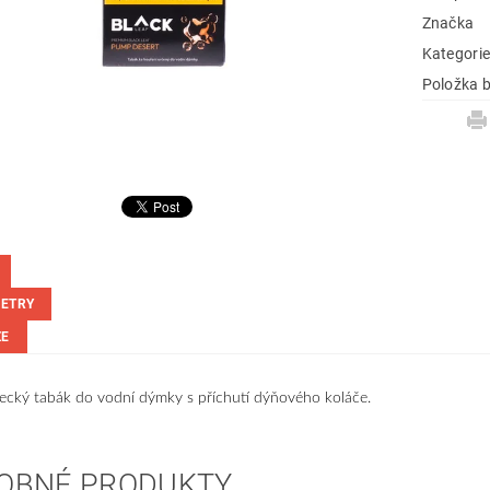
Značka
Kategori
Položka b
ETRY
ZE
ecký tabák do vodní dýmky s příchutí dýňového koláče.
OBNÉ PRODUKTY