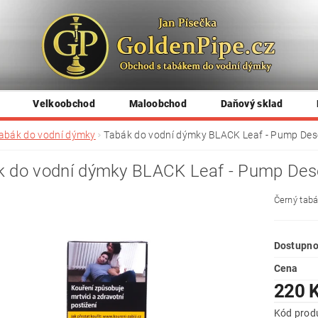
Velkoobchod
Maloobchod
Daňový sklad
abák do vodní dýmky
Tabák do vodní dýmky BLACK Leaf - Pump Dese
 do vodní dýmky BLACK Leaf - Pump Dese
Černý tabá
Dostupno
Cena
220 
Kód prod