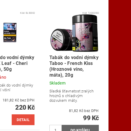
Kód:
BL50002
Kód:
TAB02002
do vodní dýmky
Tabák do vodní dýmky
Leaf - Cheri
Taboo - French Kiss
), 50g
(Hroznové víno,
máta), 20g
áno
Skladem
bák do vodní dýmky
í višní
Sladká šťavnatost zralých
hroznů s chladivým
181,82 Kč bez DPH
dozvukem máty.
220 Kč
81,82 Kč bez DPH
99 Kč
DETAIL