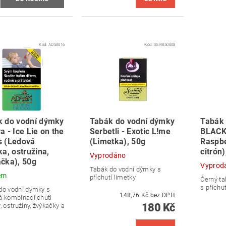
Kód:
AD50016
Kód:
SERB50008
k do vodní dýmky
Tabák do vodní dýmky
Tabák 
a - Ice Lie on the
Serbetli - Exotic L!me
BLACK 
s (Ledová
(Limetka), 50g
Raspbe
ka, ostružina,
citrón)
Vyprodáno
čka), 50g
Vyprod
Tabák do vodní dýmky s
em
příchutí limetky
Černý ta
s příchu
do vodní dýmky s
148,76 Kč bez DPH
á kombinací chuti
180 Kč
, ostružiny, žvýkačky a