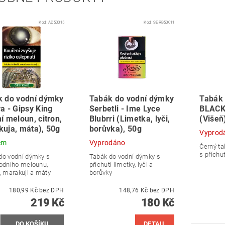
Kód:
AD50015
Kód:
SERB50011
k do vodní dýmky
Tabák do vodní dýmky
Tabák 
a - Gipsy King
Serbetli - Ime Lyce
BLACK 
í meloun, citron,
Blubrri (Limetka, lyči,
(Višeň
uja, máta), 50g
borůvka), 50g
Vyprod
em
Vyprodáno
Černý ta
s příchut
do vodní dýmky s
Tabák do vodní dýmky s
vodního melounu,
příchutí limetky, lyči a
u, marakuji a máty
borůvky
180,99 Kč bez DPH
148,76 Kč bez DPH
219 Kč
180 Kč
DETAIL