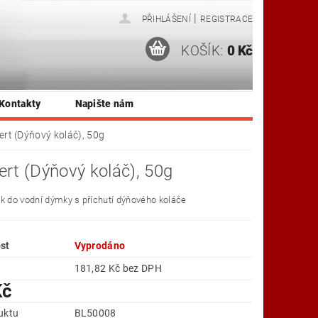
|
PŘIHLÁŠENÍ
REGISTRACE
KOŠÍK:
0 Kč
Kontakty
Napište nám
rt (Dýňový koláč), 50g
rt (Dýňový koláč), 50g
k do vodní dýmky s příchutí dýňového koláče
st
Vyprodáno
181,82 Kč bez DPH
Kč
uktu
BL50008