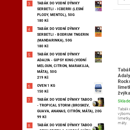
TABÁK DO VODNÍ DÝMKY
SERBETLI - ICBERRI (LESNÍ
PLODY, MENTOL), 50G
180 Kč
TABÁK DO VODNÍ DÝMKY
SERBETLI - BODRUM TNGERIN
(MANDARINKA), 50G
180 Kč
TABÁK DO VODNÍ DÝMKY
ADALYA - GIPSY KING (VODNÍ
MELOUN, CITRON, MARAKUJA,
Tabá
MÁTA), 50G
Adaly
219 Kč
Rock
OVEN 1 KG
limet
150 Kč
žvýka
TABÁK DO VODNÍ DÝMKY TABOO
Sklad
- TROPICAL STORM (BROSKEV,
Tabák 
GUAVA, ANANAS, CITRÓN, MÁTA), 20G
výborn
99 Kč
limetky
máty.
TABÁK DO VODNÍ DÝMKY TABOO