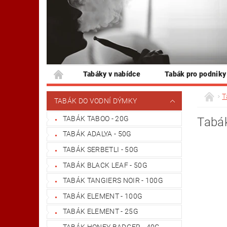
Tabáky v nabídce
Tabák pro podniky
T
TABÁK DO VODNÍ DÝMKY
TABÁK TABOO - 20G
Tabák
TABÁK ADALYA - 50G
TABÁK SERBETLI - 50G
TABÁK BLACK LEAF - 50G
TABÁK TANGIERS NOIR - 100G
TABÁK ELEMENT - 100G
TABÁK ELEMENT - 25G
TABÁK HONEY BADGER - 40G